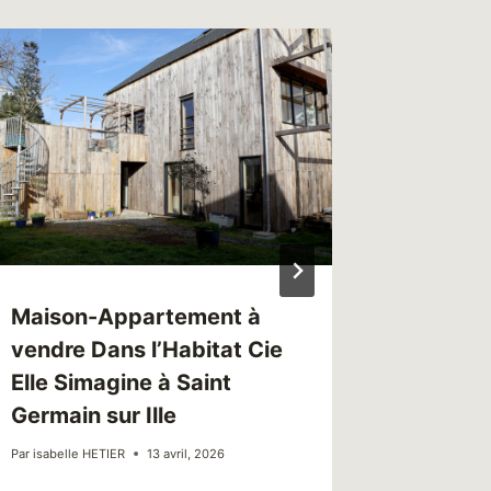
Maison-Appartement à
Chantier
vendre Dans l’Habitat Cie
l’habita
Elle Simagine à Saint
manoir 
Germain sur Ille
Treffen
Par
isabelle HETIER
13 avril, 2026
Par
isabelle 