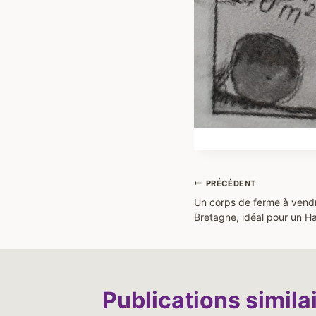
Navigation
PRÉCÉDENT
Un corps de ferme à vend
de
Bretagne, idéal pour un Hab
l’article
Publications simila