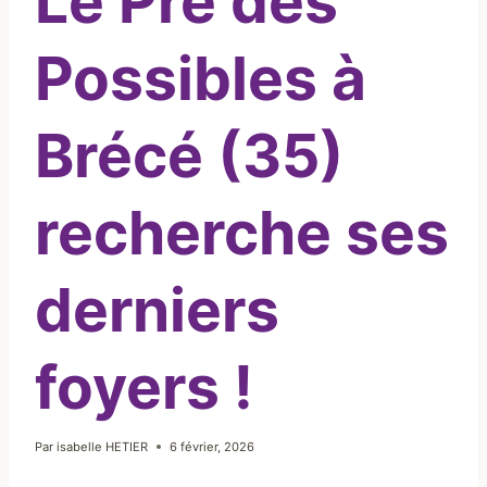
Le Pré des
Possibles à
Brécé (35)
recherche ses
derniers
foyers !
Par
isabelle HETIER
6 février, 2026